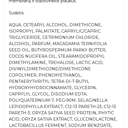
membraną ir išdžiovinkite plaukus.
Sudėtis:
AQUA, CETEARYL ALCOHOL, DIMETHICONE,
ISOPROPYL PALMITATE, CAPRYLIC/CAPRIC
TRIGLYCERIDE, CETRIMONIUM CHLORIDE,
ALCOHOL, PARFUM, MACADAMIA TERNIFOLIA
SEED OIL, BUTYROSPERMUM PARKII BUTTER,
COCOS NUCIFERA OIL, STEARAMIDOPROPYL
DIMETHYLAMINE, TREHALOSE, LACTIC ACID,
DIVINYLDIMETHICONE/DIMETHICONE
COPOLYMER, PHENOXYETHANOL,
PENTAERYTHRITYL TETRA-DI-T-BUTYL
HYDROXYHYDROCINNAMATE, GLYCERIN,
CAPRYLYL GLYCOL, DISODIUM EDTA,
POLYQUATERNIUM-7, PEG-90M, SELAGINELLA
LEPIDOPHYLLA EXTRACT, C12-13 PARETH-23, C12-13
PARETH-3, ORYZA SATIVA SEED PROTEIN, PHYTIC
ACID, ORYZA SATIVA EXTRACT, GLUCONOLACTONE,
LACTOBACILLUS FERMENT, SODIUM BENZOATE,