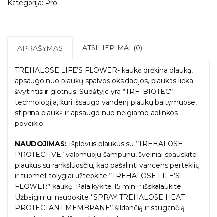
Kategorija:
Pro
ATSILIEPIMAI (0)
APRAŠYMAS
TREHALOSE LIFE’S FLOWER- kaukė drėkina plauką,
apsaugo nuo plaukų spalvos oksidacijos, plaukas lieka
švytintis ir glotnus. Sudėtyje yra ‘’TRH-BIOTEC’’
technologija, kuri išsaugo vandenį plaukų baltymuose,
stiprina plauką ir apsaugo nuo neigiamo aplinkos
poveikio.
NAUDOJIMAS:
Išplovus plaukus su ‘’TREHALOSE
PROTECTIVE’’ valomuoju šampūnu, švelniai spauskite
plaukus su rankšluosčiu, kad pašalinti vandens perteklių
ir tuomet tolygiai užtepkite ‘’TREHALOSE LIFE’S
FLOWER’’ kaukę. Palaikykite 15 min ir išskalaukite.
Užbaigimui naudokite ‘’SPRAY TREHALOSE HEAT
PROTECTANT MEMBRANE’’ šildančią ir saugančią