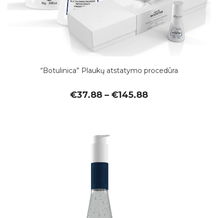
“Botulinica” Plaukų atstatymo procedūra
Price
€
37.88
–
€
145.88
range:
€37.88
through
€145.88