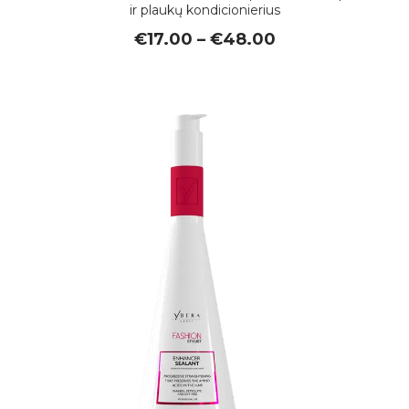
ir plaukų kondicionierius
Price
€
17.00
–
€
48.00
range:
€17.00
through
€48.00