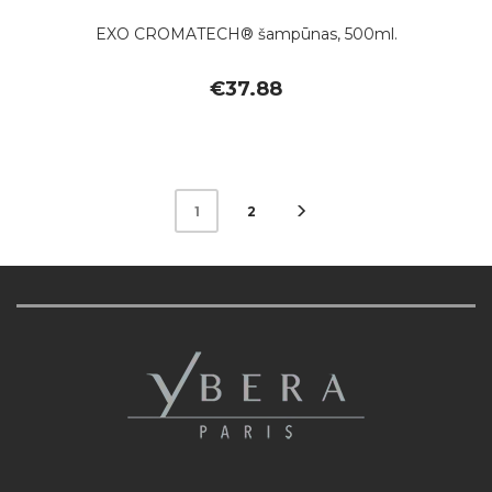
EXO CROMATECH® šampūnas, 500ml.
€
37.88
2
1