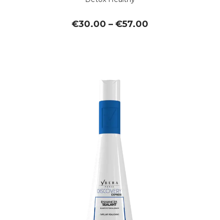
Price
€
30.00
–
€
57.00
range:
€30.00
through
€57.00