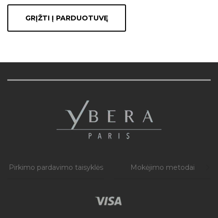
GRĮŽTI Į PARDUOTUVĘ
Pirkimo pardavimo taisyklės
Mokėjimo metodai