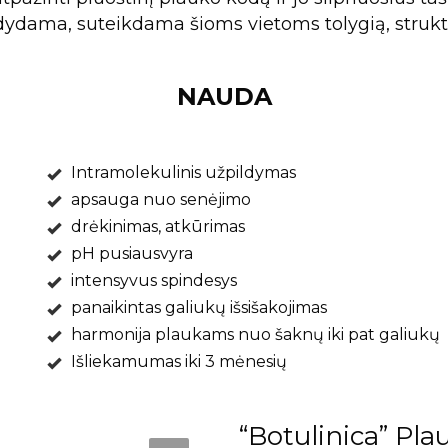
ildydama, suteikdama šioms vietoms tolygią, struktū
NAUDA
Intramolekulinis užpildymas
apsauga nuo senėjimo
drėkinimas, atkūrimas
pH pusiausvyra
intensyvus spindesys
panaikintas galiukų išsišakojimas
harmonija plaukams nuo šaknų iki pat galiukų
Išliekamumas iki 3 mėnesių
“Botulinica” Pl