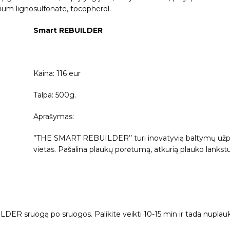
sodium lignosulfonate, tocopherol.
Smart REBUILDER
Kaina: 116 eur
Talpa: 500g.
Aprašymas:
’’THE SMART REBUILDER’’ turi inovatyvią baltymų užpil
vietas. Pašalina plaukų porėtumą, atkurią plauko lankstu
R sruogą po sruogos. Palikite veikti 10-15 min ir tada nuplauk