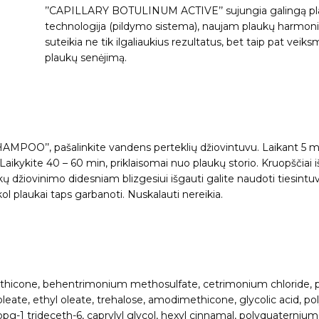
’’CAPILLARY BOTULINUM ACTIVE’’ sujungia galingą pl
technologija (pildymo sistema), naujam plaukų harmo
suteikia ne tik ilgaliaukius rezultatus, bet taip pat veik
plaukų senėjimą.
MPOO’’, pašalinkite vandens perteklių džiovintuvu. Laikant 5 
kykite 40 – 60 min, priklaisomai nuo plaukų storio. Kruopščiai 
kų džiovinimo didesniam blizgesiui išgauti galite naudoti tiesintuv
kol plaukai taps garbanoti. Nuskalauti nereikia.
dimethicone, behentrimonium methosulfate, cetrimonium chloride,
leate, ethyl oleate, trehalose, amodimethicone, glycolic acid, poly
-1 trideceth-6, caprylyl glycol, hexyl cinnamal, polyquaternium-