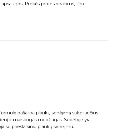
ų apsaugos
,
Prekės profesionalams
,
Pro
ulė pašalina plaukų senėjimą sukeliančius
ndenį ir maistingas medžiagas. Sudėtyje yra
ja su priešlaikiniu plaukų senėjimu.