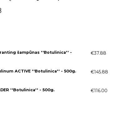
Price
8
range:
€37.88
through
€145.88
anting šampūnas ''Botulinica'' -
€
37.88
ulinum ACTIVE ''Botulinica'' - 500g.
€
145.88
ER ''Botulinica'' - 500g.
€
116.00