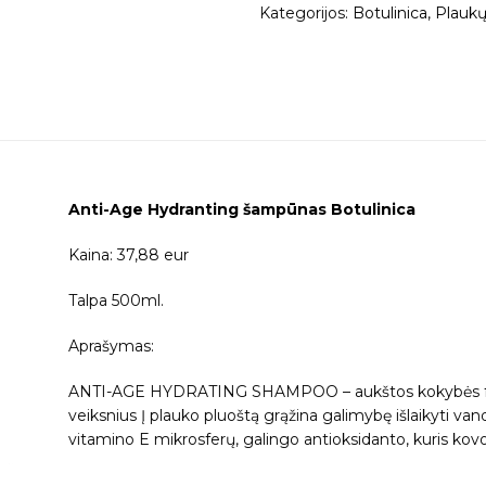
Kategorijos:
Botulinica
,
Plauk
Anti-Age Hydranting šampūnas Botulinica
Kaina: 37,88 eur
Talpa 500ml.
Aprašymas:
ANTI-AGE HYDRATING SHAMPOO – aukštos kokybės form
veiksnius Į plauko pluoštą grąžina galimybę išlaikyti va
vitamino E mikrosferų, galingo antioksidanto, kuris kovo