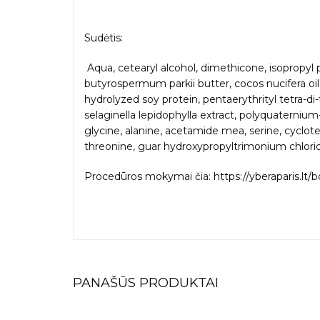
Sudėtis:
Aqua, cetearyl alcohol, dimethicone, isopropyl p
butyrospermum parkii butter, cocos nucifera oil
hydrolyzed soy protein, pentaerythrityl tetra-di-
selaginella lepidophylla extract, polyquaterniu
glycine, alanine, acetamide mea, serine, cyclotetr
threonine, guar hydroxypropyltrimonium chloride
Procedūros mokymai čia:
https://yberaparis.lt/b
PANAŠŪS PRODUKTAI