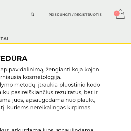
PRISIJUNGTI / REGISTRUOTIS
TAI
CEDŪRA
s apipavidalinimą, žengianti koja kojon
rniausią kosmetologiją.
ildymo metodų, įtraukia pluoštinio kodo
iku pasireiškiančius rezultatus, bet ir
ydama juos, apsaugodama nuo plaukų
tį, kuriems nereikalingas kirpimas.
taškus, atkurdama juos, atnaujindama