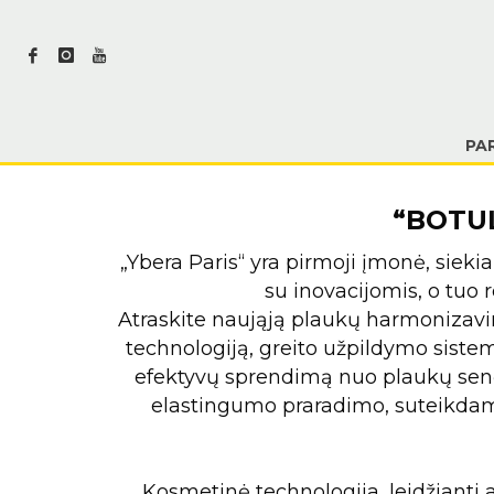
PA
“BOTU
„Ybera Paris“ yra pirmoji įmonė, sieki
su inovacijomis, o tuo
Atraskite naująją plaukų harmonizavimo
technologiją, greito užpildymo sistemą
efektyvų sprendimą nuo plaukų sen
elastingumo praradimo, suteikdama 
Kosmetinė technologija, leidžianti 