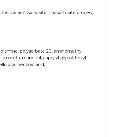
 Gerai išskalaukite ir pakartokite procesą.
anolamine, polysorbate 20, aminomethyl
um edta, mannitol, caprylyl glycol, hexyl
ellulose, benzoic acid.