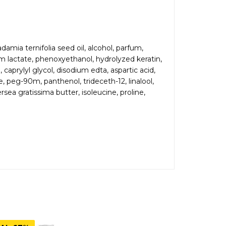
damia ternifolia seed oil, alcohol, parfum,
m lactate, phenoxyethanol, hydrolyzed keratin,
caprylyl glycol, disodium edta, aspartic acid,
, peg-90m, panthenol, trideceth-12, linalool,
ersea gratissima butter, isoleucine, proline,