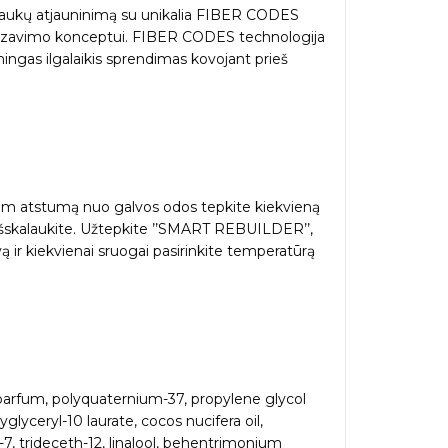
aukų atjauninimą su unikalia FIBER CODES
nizavimo konceptui. FIBER CODES technologija
smingas ilgalaikis sprendimas kovojant prieš
mm atstumą nuo galvos odos tepkite kiekvieną
išskalaukite. Užtepkite ’’SMART REBUILDER’’,
ą ir kiekvienai sruogai pasirinkite temperatūrą
 parfum, polyquaternium-37, propylene glycol
glyceryl-10 laurate, cocos nucifera oil,
7, trideceth-12, linalool, behentrimonium