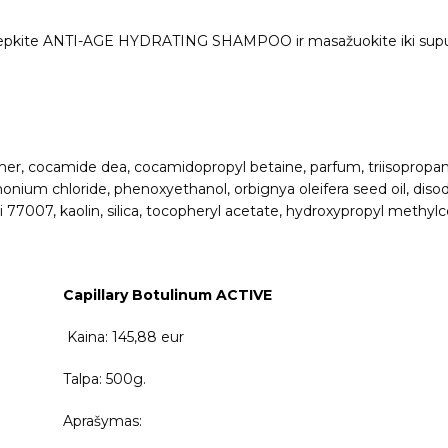
tepkite ANTI-AGE HYDRATING SHAMPOO ir masažuokite iki suputos.
ymer, cocamide dea, cocamidopropyl betaine, parfum, triisoprop
nium chloride, phenoxyethanol, orbignya oleifera seed oil, disodi
ci 77007, kaolin, silica, tocopheryl acetate, hydroxypropyl methylc
Capillary Botulinum ACTIVE
Kaina: 145,88 eur
Talpa: 500g.
Aprašymas: