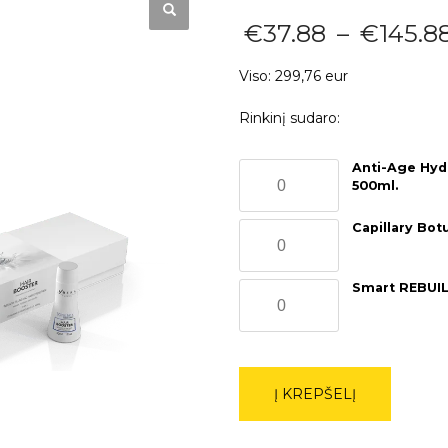
€
37.88
–
€
145.8
Viso: 299,76 eur
Rinkinį sudaro:
produkto
Anti-Age Hydr
500ml.
kiekis:
Anti-
produkto
Capillary Bot
Age
kiekis:
Hydranting
Capillary
šampūnas
produkto
Smart REBUILD
Botulinum
''Botulinica''
kiekis:
ACTIVE
-
Smart
''Botulinica''
500ml.
REBUILDER
-
''Botulinica''
500g.
Į KREPŠELĮ
-
500g.