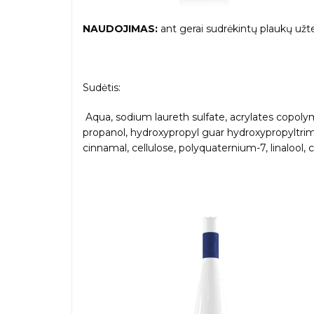
NAUDOJIMAS:
ant gerai sudrėkintų plaukų už
Sudėtis:
Aqua, sodium laureth sulfate, acrylates copol
propanol, hydroxypropyl guar hydroxypropyltrimo
cinnamal, cellulose, polyquaternium-7, linalool, 