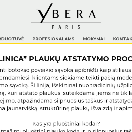
RDUOTUVĖ
PROFESIONALAMS
MOKYMAI
KONTAK
LINICA” PLAUKŲ ATSTATYMO PRO
anti botokso poveikio sąvoką apibrėžti kaip stiliau
 remdamiesi, klientams siekiame teikti pačią mode
 sąvoką. Ši linija, išskirtinai nuo tradicinių užp
, kuri atstato plaukus, suteikdama jiems ne tik la
ėjimo, atpažindama silpnuosius taškus ir atstat
jaunatvišką, struktūrinę plaukų išvaizdą ir apim
Kas yra pluoštiniai kodai?
atpažinti pluoštinį plauko kodą ir jo silpnuosius 