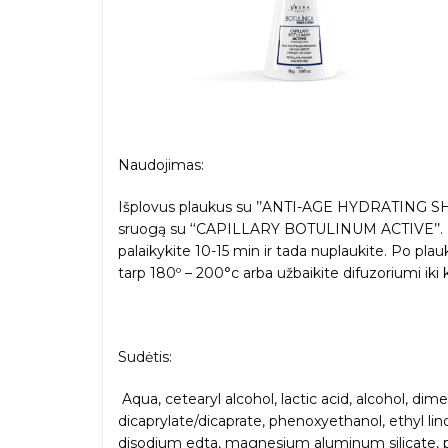
Naudojimas:
Išplovus plaukus su ’’ANTI-AGE HYDRATING SHA
sruogą su ‘‘CAPILLARY BOTULINUM ACTIVE’’. Lai
palaikykite 10-15 min ir tada nuplaukite. Po plau
tarp 180º – 200°c arba užbaikite difuzoriumi iki 
Sudėtis:
Aqua, cetearyl alcohol, lactic acid, alcohol, 
dicaprylate/dicaprate, phenoxyethanol, ethyl lino
disodium edta, magnesium aluminum silicate, ppg