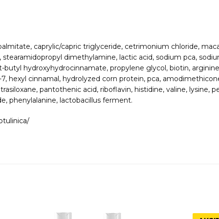
almitate, caprylic/capric triglyceride, cetrimonium chloride, maca
, stearamidopropyl dimethylamine, lactic acid, sodium pca, sodiu
t-butyl hydroxyhydrocinnamate, propylene glycol, biotin, arginine, 
m-7, hexyl cinnamal, hydrolyzed corn protein, pca, amodimethicone
asiloxane, pantothenic acid, riboflavin, histidine, valine, lysine, p
, phenylalanine, lactobacillus ferment.
otulinica/