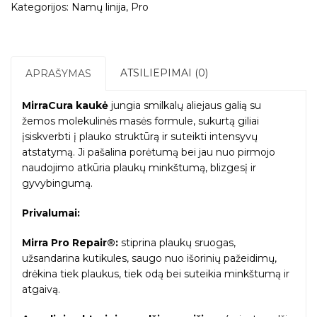
Kategorijos:
Namų linija
,
Pro
kaukė,
500g.
ATSILIEPIMAI (0)
APRAŠYMAS
MirraCura kaukė
jungia smilkalų aliejaus galią su
žemos molekulinės masės formule, sukurtą giliai
įsiskverbti į plauko struktūrą ir suteikti intensyvų
atstatymą. Ji pašalina porėtumą bei jau nuo pirmojo
naudojimo atkūria plaukų minkštumą, blizgesį ir
gyvybingumą.
Privalumai:
Mirra Pro Repair®:
stiprina plaukų sruogas,
užsandarina kutikules, saugo nuo išorinių pažeidimų,
drėkina tiek plaukus, tiek odą bei suteikia minkštumą ir
atgaivą.