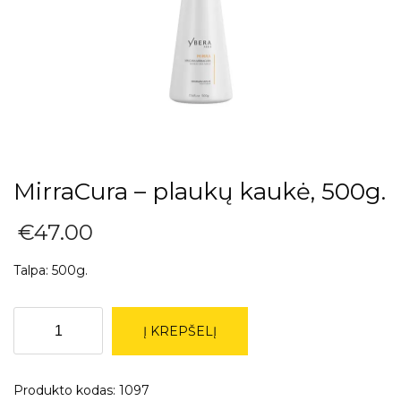
MirraCura – plaukų kaukė, 500g.
€
47.00
Talpa: 500g.
produkto
Į KREPŠELĮ
kiekis:
MirraCura
-
Produkto kodas:
1097
plaukų