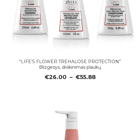
”LIFE’S FLOWER TREHALOSE PROTECTION”
Blizgesys, drėkinimas plaukų
Price
€
26.00
–
€
55.88
range:
€26.00
through
€55.88