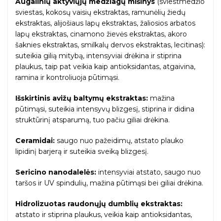
Augalinių aktyviųjų medžiagų mišinys
(sviestmedžio
sviestas, kokosų vaisių ekstraktas, ramunėlių žiedų
ekstraktas, alijošiaus lapų ekstraktas, žaliosios arbatos
lapų ekstraktas, cinamono žievės ekstraktas, akoro
šaknies ekstraktas, smilkalų dervos ekstraktas, lecitinas):
suteikia gilią mitybą, intensyviai drėkina ir stiprina
plaukus, taip pat veikia kaip antioksidantas, atgaivina,
ramina ir kontroliuoja pūtimąsi.
Išskirtinis avižų baltymų ekstraktas:
mažina
pūtimąsi, suteikia intensyvų blizgesį, stiprina ir didina
struktūrinį atsparumą, tuo pačiu giliai drėkina.
Ceramidai:
saugo nuo pažeidimų, atstato plauko
lipidinį barjerą ir suteikia sveiką blizgesį.
Sericino nanodalelės:
intensyviai atstato, saugo nuo
taršos ir UV spindulių, mažina pūtimąsi bei giliai drėkina.
Hidrolizuotas raudonųjų dumblių ekstraktas:
atstato ir stiprina plaukus, veikia kaip antioksidantas,