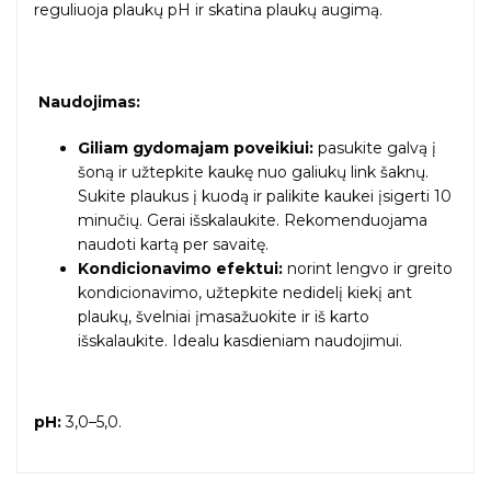
reguliuoja plaukų pH ir skatina plaukų augimą.
Naudojimas:
Giliam gydomajam poveikiui:
pasukite galvą į
šoną ir užtepkite kaukę nuo galiukų link šaknų.
Sukite plaukus į kuodą ir palikite kaukei įsigerti 10
minučių. Gerai išskalaukite. Rekomenduojama
naudoti kartą per savaitę.
Kondicionavimo efektui:
norint lengvo ir greito
kondicionavimo, užtepkite nedidelį kiekį ant
plaukų, švelniai įmasažuokite ir iš karto
išskalaukite. Idealu kasdieniam naudojimui.
pH:
3,0–5,0.