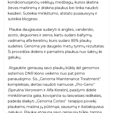
kondicionuojančių veikliųjų medžiagų, kurios skatina
žievės maitinimą ir drėkina plaukus bei tinka naudoti
kasdien. Suteikia minkštumo, atstato pusiausvyrą ir
suteikia blizgesio.
Plaukai daugiausiai sudaryti iš anglies, vandenilio,
azoto, deguonies ir sieros, kartu sudaro baltymą,
vadinamą alfa-keratinu, kuris sudaro 85% plaukų
sudėties. Genoma yra daugelio metų tyrimų rezultatas.
Ši procedūra drėkins ir pamaitins plaukus nuo šaknų iki
galiukų.
Atgaukite geriausią savo plaukų būklę dėl genomos
sistemos DNR klono veikimo nuo pat pirmo
panaudojimo. Šis „Genoma Maintenance Treatment“
kompleksas, skirtas naudoti namuose „Pro-Geno“
(Spirulina Verorexim ir Alfa-Keratin), pasižymi didele
minkštinančia galia, kovojančia su laisvaisiais radikalais,
padeda išlaikyti „Genoma Cortex“ terapijos poveikį
plaukams, mažina jų pūtimąsi, sausumą ir išsišakojusius
galiukus. Plaukai atgauna savo geriausią būklę, tampa