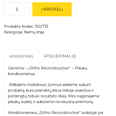
produkto
Į KREPŠELĮ
kiekis:
''Genoma''
-
Produkto kodas:
130/733
''Ortho
Kategorija:
Namų linija
Reconstructive''
-
plaukų
kondicionierius,
250g.
ATSILIEPIMAI (0)
APRAŠYMAS
Genoma – „Ortho Reconstructive“ – Plaukų
kondicionierius.
Atlikdami mokslinius, tyrimus siekėme sukurti
produktą, kuris pranoktų kitus rinkoje esančius ir
peržengtų tobulo rezultato ribas. Mes nagrinėjame
plaukų sudėtį ir sukūrėme revoliucinę priemonę.
Kondicionieriaus „Ortho Reconstructive“ sudėtyje yra