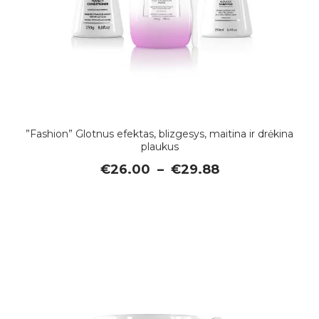
”Fashion” Glotnus efektas, blizgesys, maitina ir drėkina
plaukus
Price
€
26.00
–
€
29.88
range:
€26.00
through
€29.88