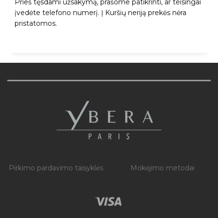
Prieš tęsdami užsakymą, prašome patikrinti, ar teisingai
įvedėte telefono numerį. Į Kuršių neriją prekės nėra
pristatomos.
Pirkimo pardavimo taisyklės
Mokėjimo metodai