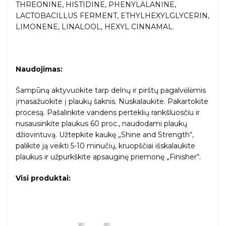
THREONINE, HISTIDINE, PHENYLALANINE,
LACTOBACILLUS FERMENT, ETHYLHEXYLGLYCERIN,
LIMONENE, LINALOOL, HEXYL CINNAMAL.
Naudojimas:
Šampūną aktyvuokite tarp delnų ir pirštų pagalvėlėmis
įmasažuokite į plaukų šaknis. Nuskalaukite. Pakartokite
procesą. Pašalinkite vandens perteklių rankšluosčiu ir
nusausinkite plaukus 60 proc., naudodami plaukų
džiovintuvą. Užtepkite kaukę „Shine and Strength“,
palikite ją veikti 5-10 minučių, kruopščiai išskalaukite
plaukus ir užpurkškite apsauginę priemonę „Finisher“.
Visi produktai: