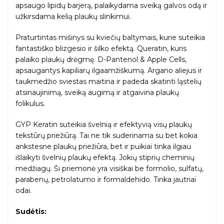
apsaugo lipidų barjerą, palaikydama sveiką galvos odą ir
užkirsdama kelią plaukų slinkimui.
Praturtintas mišinys su kviečių baltymais, kurie suteikia
fantastiško blizgesio ir šilko efektą. Queratin, kuris
palaiko plaukų drėgmę. D-Pantenol & Apple Cells,
apsaugantys kapiliarų ilgaamžiškumą. Argano aliejus ir
taukmedžio sviestas maitina ir padeda skatinti ląstelių
atsinaujinimą, sveiką augimą ir atgaivina plaukų
folikulus.
GYP Keratin suteikia švelnią ir efektyvią visų plaukų
tekstūrų priežiūrą. Tai ne tik suderinama su bet kokia
ankstesne plaukų priežiūra, bet ir puikiai tinka ilgiau
išlaikyti švelnių plaukų efektą. Jokių stiprių cheminių
medžiagų. Ši priemonė yra visiškai be formolio, sulfatų,
parabenų, petrolatumo ir formaldehido. Tinka jautriai
odai.
Sudėtis: