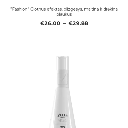
”Fashion” Glotnus efektas, blizgesys, maitina ir drėkina
plaukus
Price
€
26.00
–
€
29.88
range:
€26.00
through
€29.88