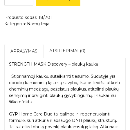
''Discovery''
-
Produkto kodas:
18/701
''SHINE
Kategorija:
Namų linija
AND
STRENGTH''
–
plaukų
kaukė,
ATSILIEPIMAI (0)
APRAŠYMAS
250g.
STRENGTH MASK Discovery – plaukų kaukė
Stiprinamoji kaukė, suteikianti tiesumo. Sudėtyje yra
obuolių kamieninių ląstelių savybių, kurios leidžia atkurti
cheminių medžiagų pažeistus plaukus, atitolinti plaukų
senėjimą ir prailginti plaukų gyvybingumą. Plaukai su
šilko efektu.
GYP Home Care Duo tai galinga ir regeneruojanti
formulė, kuri atkuria ir apsaugo DNR plaukų struktūrą.
Tai suteiks tobulą poveikį plaukams ilgą laiką. Atkuria ir