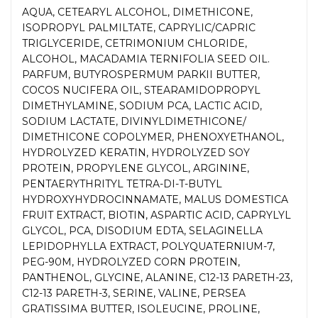
AQUA, CETEARYL ALCOHOL, DIMETHICONE,
ISOPROPYL PALMILTATE, CAPRYLIC/CAPRIC
TRIGLYCERIDE, CETRIMONIUM CHLORIDE,
ALCOHOL, MACADAMIA TERNIFOLIA SEED OIL.
PARFUM, BUTYROSPERMUM PARKII BUTTER,
COCOS NUCIFERA OIL, STEARAMIDOPROPYL
DIMETHYLAMINE, SODIUM PCA, LACTIC ACID,
SODIUM LACTATE, DIVINYLDIMETHICONE/
DIMETHICONE COPOLYMER, PHENOXYETHANOL,
HYDROLYZED KERATIN, HYDROLYZED SOY
PROTEIN, PROPYLENE GLYCOL, ARGININE,
PENTAERYTHRITYL TETRA-DI-T-BUTYL
HYDROXYHYDROCINNAMATE, MALUS DOMESTICA
FRUIT EXTRACT, BIOTIN, ASPARTIC ACID, CAPRYLYL
GLYCOL, PCA, DISODIUM EDTA, SELAGINELLA
LEPIDOPHYLLA EXTRACT, POLYQUATERNIUM-7,
PEG-90M, HYDROLYZED CORN PROTEIN,
PANTHENOL, GLYCINE, ALANINE, C12-13 PARETH-23,
C12-13 PARETH-3, SERINE, VALINE, PERSEA
GRATISSIMA BUTTER, ISOLEUCINE, PROLINE,