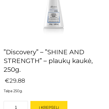
”Discovery” – ”SHINE AND
STRENGTH” – plaukų kaukė,
250g.
€
29.88
Talpa 250g.
produkto
Į KREPŠELĮ
kiekis: