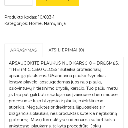
‘’THERMIC
C360
Produkto kodas:
10/683-1
GLOSS’’
Kategorijos:
Home
,
Namų linija
-
Plaukų
apsauga
nuo
KARŠČIO
ATSILIEPIMAI (0)
APRAŠYMAS
–
DRĖGMĖS
APSAUGOKITE PLAUKUS NUO KARŠČIO – DRĖGMĖS.
‘’THERMIC C360 GLOSS’’ suteikia profesionalią
apsaugą plaukams. Užsandarina plauko žvynelius
lengva plėvele, apsaugodamas juos nuo plaukų
džiovintuvų ir tiesinimo žnyplių karščio. Tuo pačiu metu
jis taip pat gali būti naudojamas įvairiuose cheminiuose
procesuose kaip blizgesio ir plaukų minkštinimo
stipriklis. Mėgaukitės pridrėkintais, išpuoselėtais ir
blizgančiais plaukais, nes produktas suteikia neįtikėtiną
glotnumą. Mūsų formulė yra suderinama su bet kokia
ankstesne, plaukams, taikyta procedrūra. Jokių