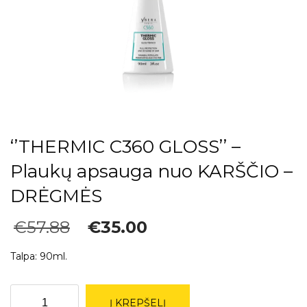
‘’THERMIC C360 GLOSS’’ –
Plaukų apsauga nuo KARŠČIO –
DRĖGMĖS
Original
Current
€
57.88
€
35.00
price
price
was:
is:
Talpa: 90ml.
€57.88.
€35.00.
produkto
Į KREPŠELĮ
kiekis: