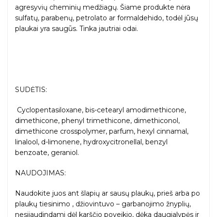
agresyvių cheminių medžiagų. Šiame produkte nėra
sulfatų, parabenų, petrolato ar formaldehido, todėl jūsų
plaukai yra saugūs. Tinka jautriai odai.
SUDĖTIS:
Cyclopentasiloxane, bis-cetearyl amodimethicone,
dimethicone, phenyl trimethicone, dimethiconol,
dimethicone crosspolymer, parfum, hexyl cinnamal,
linalool, d-limonene, hydroxycitronellal, benzyl
benzoate, geraniol.
NAUDOJIMAS:
Naudokite juos ant šlapių ar sausų plaukų, prieš arba po
plaukų tiesinimo , džiovintuvo – garbanojimo žnyplių,
nesijaudindami dėl karščio poveikio, dėka daugialypės ir