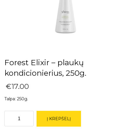
Forest Elixir – plaukų
kondicionierius, 250g.
€
17.00
Talpa: 250g.
produkto
Į KREPŠELĮ
kiekis:
Forest