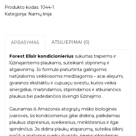
Elixir
Produkto kodas:
1044-1
–
Kategorija:
Namų linija
plaukų
kondicionierius,
250g.
ATSILIEPIMAI (0)
APRAŠYMAS
Forest Elixir kondicionierius
sukurtas trapiems ir
lūžinėjantiems plaukams, suteikiant stiprinimą ir
atgaivinimą. Jo formulė praturtinta galingomis
natūraliomis veikliosiomis medžiagomis – acai aliejumi,
gvaranos ekstraktu ir cupuaçu sviestu, kurios veikia
sinergiškai, maitindamos, stiprindamos ir atkuriančios
plaukus bei padedančios išvengti lūžinėjimo.
Gaunamas iš Amazonės atogrąžų miško biologinės
įvairovės, šis kondicionierius giliai drėkina, palikdamas
plaukus stipresnius, sveikesnius, minkštesnius ir ilgai
spindinčius. Jis didina plaukų atsparumą, suteikia šilkinį
pojūtį ir matomai sveiką išvaizdą, neapsunkindamas