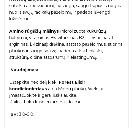
suteikia antioksidacinę apsaugą, saugo trapias sruogas
nuo laisvųjų radikalų pažeidimų ir padeda išvengti
lūžinėjimo.
Amino rūgščių mišinys
(hidrolizuota kukurūzų
baltymai, vitaminas B5, vitaminas B2, L-histidinas, L-
argininas, L-lizinas): drėkina, atstato pažeidimus, stiprina
plaukus ir saugo spalvą, padeda atkurti plaukų
struktūrą, didina atsparumą ir elastingumą.
Naudojimas:
Užtepkite nedidelį kiekį
Forest Elixir
kondicionieriaus
ant drėgnų plaukų, švelniai
įmasažuokite ir gerai išskalaukite.
Puikiai tinka kasdieniam naudojimui.
pH:
3,0–5,0.