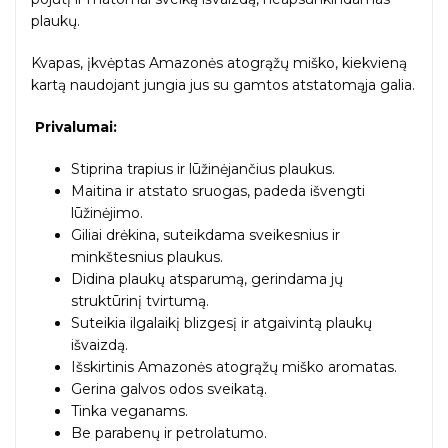
plaukų.
Kvapas, įkvėptas Amazonės atogrąžų miško, kiekvieną
kartą naudojant jungia jus su gamtos atstatomąja galia.
Privalumai:
Stiprina trapius ir lūžinėjančius plaukus.
Maitina ir atstato sruogas, padeda išvengti
lūžinėjimo.
Giliai drėkina, suteikdama sveikesnius ir
minkštesnius plaukus.
Didina plaukų atsparumą, gerindama jų
struktūrinį tvirtumą.
Suteikia ilgalaikį blizgesį ir atgaivintą plaukų
išvaizdą.
Išskirtinis Amazonės atogrąžų miško aromatas.
Gerina galvos odos sveikatą.
Tinka veganams.
Be parabenų ir petrolatumo.