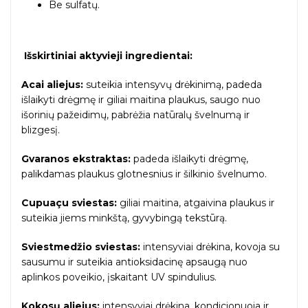
Be sulfatų.
Išskirtiniai aktyvieji ingredientai:
Acai aliejus:
suteikia intensyvų drėkinimą, padeda
išlaikyti drėgmę ir giliai maitina plaukus, saugo nuo
išorinių pažeidimų, pabrėžia natūralų švelnumą ir
blizgesį.
Gvaranos ekstraktas:
padeda išlaikyti drėgmę,
palikdamas plaukus glotnesnius ir šilkinio švelnumo.
Cupuaçu sviestas:
giliai maitina, atgaivina plaukus ir
suteikia jiems minkštą, gyvybingą tekstūrą.
Sviestmedžio sviestas:
intensyviai drėkina, kovoja su
sausumu ir suteikia antioksidacinę apsaugą nuo
aplinkos poveikio, įskaitant UV spindulius.
Kokosų aliejus:
intensyviai drėkina, kondicionuoja ir