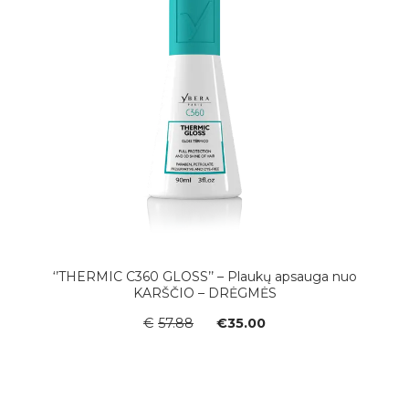
‘’THERMIC C360 GLOSS’’ – Plaukų apsauga nuo
KARŠČIO – DRĖGMĖS
Original
Current
€
57.88
€
35.00
price
price
was:
is:
€57.88.
€35.00.