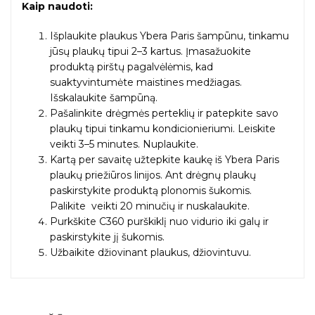
Kaip naudoti:
Išplaukite plaukus Ybera Paris šampūnu, tinkamu
jūsų plaukų tipui 2–3 kartus. Įmasažuokite
produktą pirštų pagalvėlėmis, kad
suaktyvintumėte maistines medžiagas.
Išskalaukite šampūną.
Pašalinkite drėgmės perteklių ir patepkite savo
plaukų tipui tinkamu kondicionieriumi. Leiskite
veikti 3–5 minutes. Nuplaukite.
Kartą per savaitę užtepkite kaukę iš Ybera Paris
plaukų priežiūros linijos. Ant drėgnų plaukų
paskirstykite produktą plonomis šukomis.
Palikite veikti 20 minučių ir nuskalaukite.
Purkškite C360 purškiklį nuo vidurio iki galų ir
paskirstykite jį šukomis.
Užbaikite džiovinant plaukus, džiovintuvu.