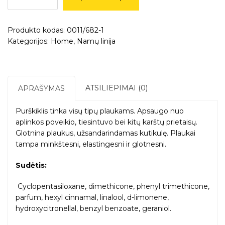
''FINISHING
SPRAY
Produkto kodas:
0011/682-1
C360''
Kategorijos:
Home
,
Namų linija
-
plaukų
apsauga
nuo
tiesintuvo
ATSILIEPIMAI (0)
APRAŠYMAS
ir
karštų
Purškiklis tinka visų tipų plaukams. Apsaugo nuo
prietaisų
aplinkos poveikio,
tiesintuvo
bei kitų karštų prietaisų.
Glotnina plaukus, užsandarindamas
kutikulę
.
Plaukai
tampa minkštesni, elastingesni ir glotnesni.
Sudėtis:
Cyclopentasiloxane, dimethicone, phenyl trimethicone,
parfum, hexyl cinnamal, linalool, d-limonene,
hydroxycitronellal, benzyl benzoate, geraniol.