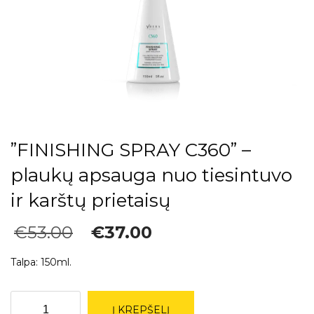
”FINISHING SPRAY C360” –
plaukų apsauga nuo tiesintuvo
ir karštų prietaisų
Original
Current
€
53.00
€
37.00
price
price
was:
is:
Talpa: 150ml.
€53.00.
€37.00.
produkto
Į KREPŠELĮ
kiekis: