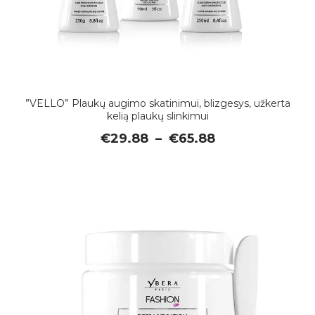
”VELLO” Plaukų augimo skatinimui, blizgesys, užkerta
kelią plaukų slinkimui
Price
€
29.88
–
€
65.88
range:
€29.88
through
€65.88