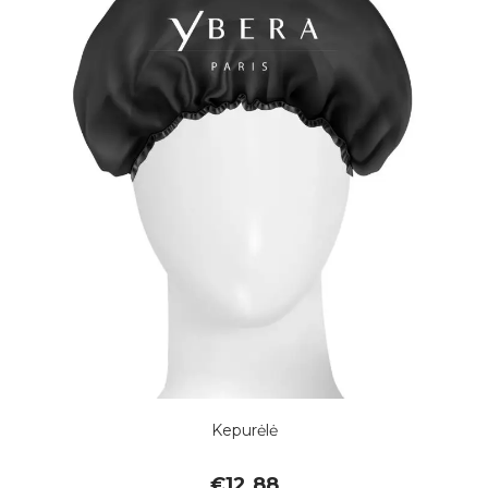
Kepurėlė
€
12.88