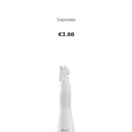
Šepetėlis
€
3.88