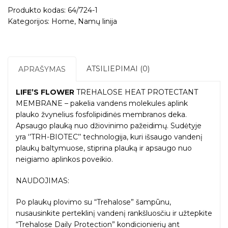
Produkto kodas:
64/724-1
Kategorijos:
Home
,
Namų linija
ATSILIEPIMAI (0)
APRAŠYMAS
LIFE’S FLOWER
TREHALOSE HEAT PROTECTANT
MEMBRANE – pakelia vandens molekules aplink
plauko žvynelius fosfolipidinės membranos deka.
Apsaugo plauką nuo džiovinimo pažeidimų. Sudėtyje
yra ‘’TRH-BIOTEC’’ technologija, kuri išsaugo vandenį
plaukų baltymuose, stiprina plauką ir apsaugo nuo
neigiamo aplinkos poveikio.
NAUDOJIMAS:
Po plaukų plovimo su “Trehalose” šampūnu,
nusausinkite perteklinį vandenį rankšluosčiu ir užtepkite
“Trehalose Daily Protection” kondicionierių ant