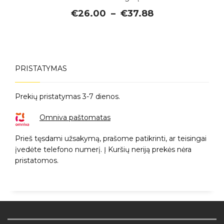
Price
€
26.00
–
€
37.88
range:
€26.00
through
€37.88
PRISTATYMAS
Prekių pristatymas 3-7 dienos.
Omniva paštomatas
Prieš tęsdami užsakymą, prašome patikrinti, ar teisingai
įvedėte telefono numerį. Į Kuršių neriją prekės nėra
pristatomos.