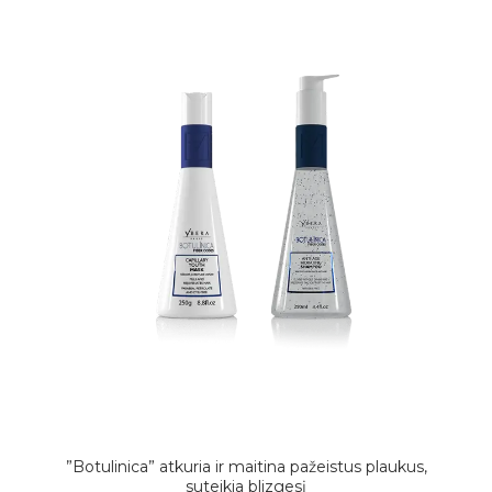
”Botulinica” atkuria ir maitina pažeistus plaukus,
suteikia blizgesį