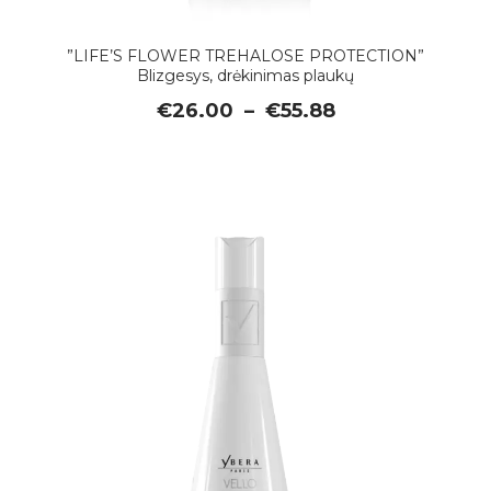
”LIFE’S FLOWER TREHALOSE PROTECTION”
Blizgesys, drėkinimas plaukų
Price
€
26.00
–
€
55.88
range:
€26.00
through
€55.88