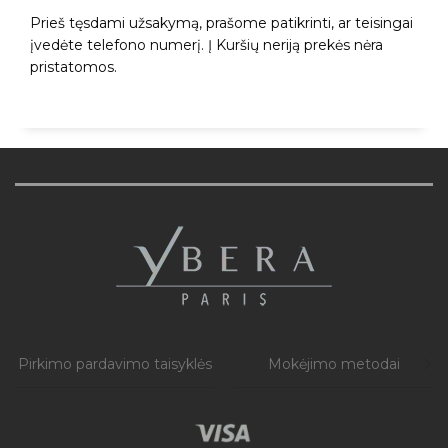
Prieš tęsdami užsakymą, prašome patikrinti, ar teisingai
įvedėte telefono numerį. Į Kuršių neriją prekės nėra
pristatomos.
Pirkimo pardavimo taisyklės
Mokėjimo metodai