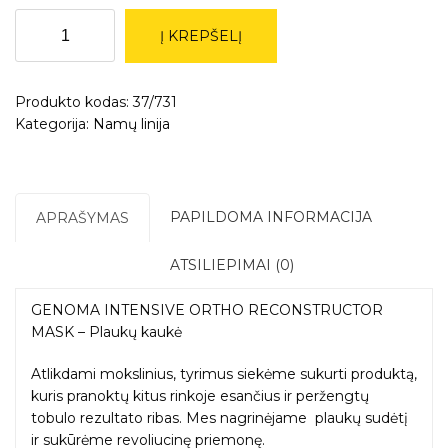
produkto
Į KREPŠELĮ
kiekis:
''Genoma''
-
Produkto kodas:
37/731
''Intensive
Kategorija:
Namų linija
Ortho
Reconstructor
Mask''
–
plaukų
PAPILDOMA INFORMACIJA
APRAŠYMAS
kaukė,
200g.
ATSILIEPIMAI (0)
GENOMA INTENSIVE ORTHO RECONSTRUCTOR
MASK – Plaukų kaukė
Atlikdami mokslinius, tyrimus siekėme sukurti produktą,
kuris pranoktų kitus rinkoje esančius ir peržengtų
tobulo rezultato ribas. Mes nagrinėjame plaukų sudėtį
ir sukūrėme revoliucinę priemonę.