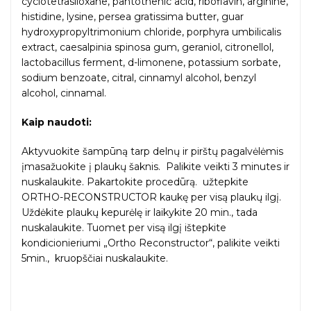
cyclotetrasiloxane, pantothenic acid, riboflavin, arginine,
histidine, lysine, persea gratissima butter, guar
hydroxypropyltrimonium chloride, porphyra umbilicalis
extract, caesalpinia spinosa gum, geraniol, citronellol,
lactobacillus ferment, d-limonene, potassium sorbate,
sodium benzoate, citral, cinnamyl alcohol, benzyl
alcohol, cinnamal.
Kaip naudoti:
Aktyvuokite
šampūną
tarp
delnų
ir
pirštų
pagalvėlėmis
įmasažuokite
į
plaukų
šaknis
.
Palikite
veikti
3 minutes
ir
nuskalaukite
.
Pakartokite
procedūrą
.
užtepkite
ORTHO-RECONSTRUCTOR
kaukę
per
visą
plaukų
ilgį
.
Uždėkite
plaukų
kepurėlę
ir
laikykite
20 min.,
tada
nuskalaukite
.
Tuomet
per
visą
ilgį
ištepkite
kondicionieriumi
„Ortho
Reconstructor“
,
palikite
veikti
5min.,
kruopščiai
nuskalaukite
.