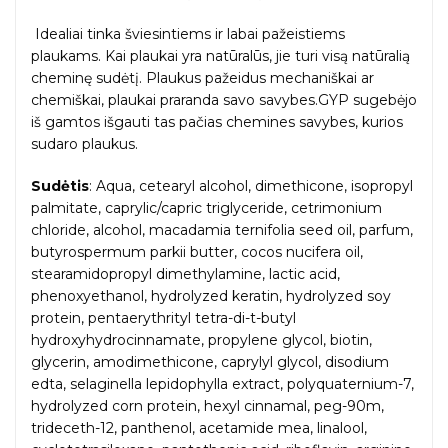
Idealiai tinka šviesintiems ir labai pažeistiems
plaukams. Kai plaukai yra natūralūs, jie turi visą natūralią
cheminę sudėtį. Plaukus pažeidus mechaniškai ar
chemiškai, plaukai praranda savo savybes.GYP sugebėjo
iš gamtos išgauti tas pačias chemines savybes, kurios
sudaro plaukus.
Sudėtis
: Aqua, cetearyl alcohol, dimethicone, isopropyl
palmitate, caprylic/capric triglyceride, cetrimonium
chloride, alcohol, macadamia ternifolia seed oil, parfum,
butyrospermum parkii butter, cocos nucifera oil,
stearamidopropyl dimethylamine, lactic acid,
phenoxyethanol, hydrolyzed keratin, hydrolyzed soy
protein, pentaerythrityl tetra-di-t-butyl
hydroxyhydrocinnamate, propylene glycol, biotin,
glycerin, amodimethicone, caprylyl glycol, disodium
edta, selaginella lepidophylla extract, polyquaternium-7,
hydrolyzed corn protein, hexyl cinnamal, peg-90m,
trideceth-12, panthenol, acetamide mea, linalool,