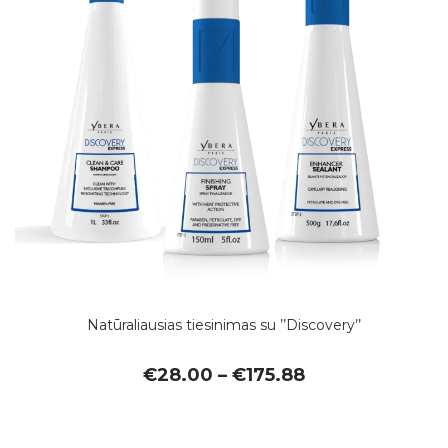
Natūraliausias tiesinimas su ’’Discovery’’
Price
€
28.00
–
€
175.88
range:
€28.00
through
€175.88