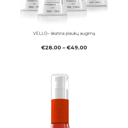
VELLO– skatina plaukų augimą
Price
€
28.00
–
€
49.00
range:
€28.00
through
€49.00