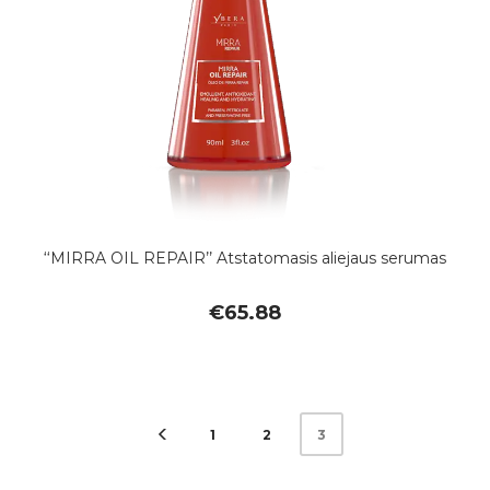
‘‘MIRRA OIL REPAIR’’ Atstatomasis aliejaus serumas
€
65.88
1
2
3