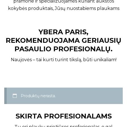
pramone ir specializuojamės kuriant aukštos
kokybės produktais, Jūsų nuostabiems plaukams
YBERA PARIS,
REKOMENDUOJAMA GERIAUSIŲ
PASAULIO PROFESIONALŲ.
Naujovės – tai kurti turint tikslą, būti unikaliam!
Produktų nerasta.
SKIRTA PROFESIONALAMS
Tu esi plaukų priežiūros profesionalas, o gal