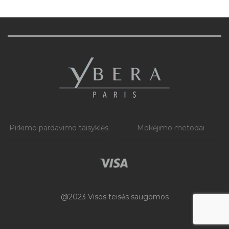
Pirkimo pardavimo taisyklės
Mokėjimo metodai
@2023 Visos teisės saugomos