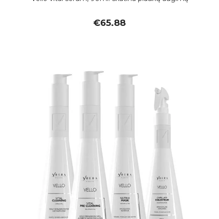
€
65.88