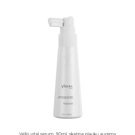
Vello vital serum, 90ml. skatina plaukų augimą