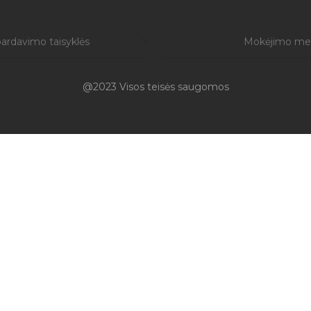
ardavimo taisyklės
Mokėjimo me
@2023 Visos teisės saugomos